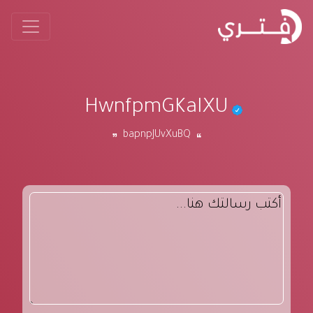
HwnfpmGKaIXU
bapnpJUvXuBQ