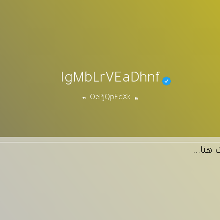
IgMbLrVEaDhnf
OePjQpFqXk