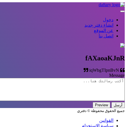
دخول
انشاء دفتر جديد
عن الموقع
اتصل بنا
fAXaoaKJnR
iqWbgTIpnBvN
Message
جميع الحقوق محفوظة © دفتري
القوانين
سياسة الاستخدام