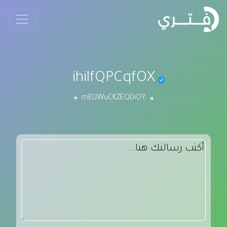
ihilfQPCqfOX
mEUWuCKZEQDiOY